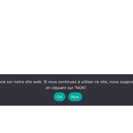
nce sur notre site web. Si vous continuez à utiliser ce site, nous supp
en cliquant sur "NON".
OK
Non