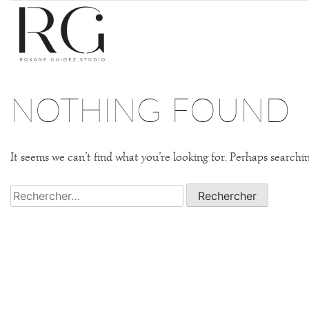
Skip
to
ROXANE GUIDEZ STUDIO
PHOTOGRAPHIES ET COMMUNICATION DIGITALE | BRETAGNE
content
NOTHING FOUND
It seems we can’t find what you’re looking for. Perhaps searchi
Rechercher :